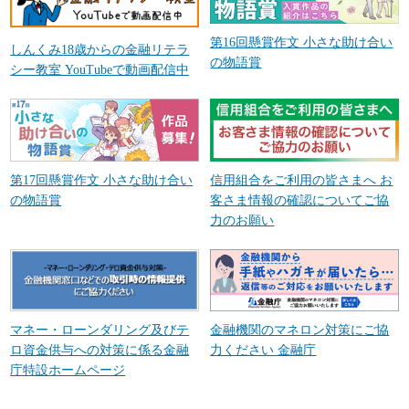
第16回懸賞作文 小さな助け合い
しんくみ18歳からの金融リテラ
の物語賞
シー教室 YouTubeで動画配信中
第17回懸賞作文 小さな助け合い
信用組合をご利用の皆さまへ お
の物語賞
客さま情報の確認についてご協
力のお願い
マネー・ローンダリング及びテ
金融機関のマネロン対策にご協
ロ資金供与への対策に係る金融
力ください 金融庁
庁特設ホームページ