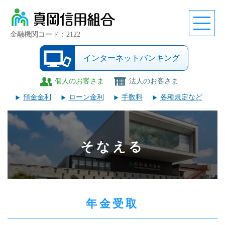
金融機関コード：2122
インターネットバンキング
個人のお客さま
法人のお客さま
預金金利
ローン金利
手数料
各種規定など
そなえる
年金受取