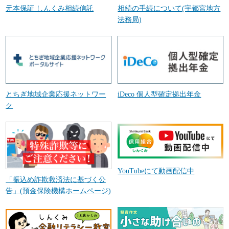
元本保証 しんくみ相続信託
相続の手続について(宇都宮地方
法務局)
とちぎ地域企業応援ネットワー
iDeco 個人型確定拠出年金
ク
YouTubeにて動画配信中
「振込め詐欺救済法に基づく公
告」(預金保険機構ホームページ)